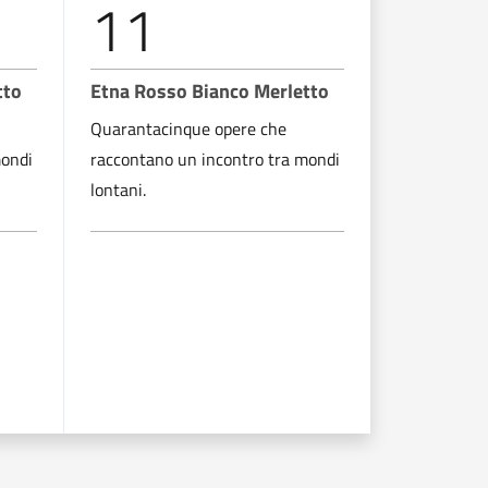
11
12
tto
Etna Rosso Bianco Merletto
Etna Ross
Quarantacinque opere che
Quarantacin
mondi
raccontano un incontro tra mondi
raccontano 
lontani.
lontani.