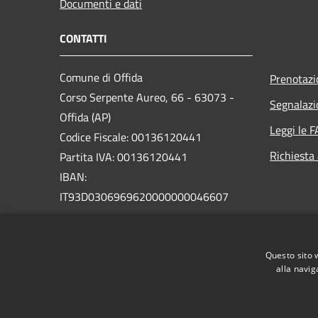
Documenti e dati
CONTATTI
Comune di Offida
Prenotaz
Corso Serpente Aureo, 66 - 63073 -
Segnalazi
Offida (AP)
Leggi le 
Codice Fiscale: 00136120441
Richiesta
Partita IVA: 00136120441
IBAN:
IT93D0306969620000000046607
PEC:
protocollo@pec.comune.offida.ap.it
Questo sito 
Centralino Unico: +39 0736 88871
alla navig