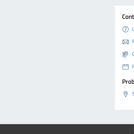
Cont
Prob