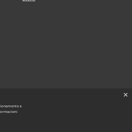
×
nzionamento e
nformazioni