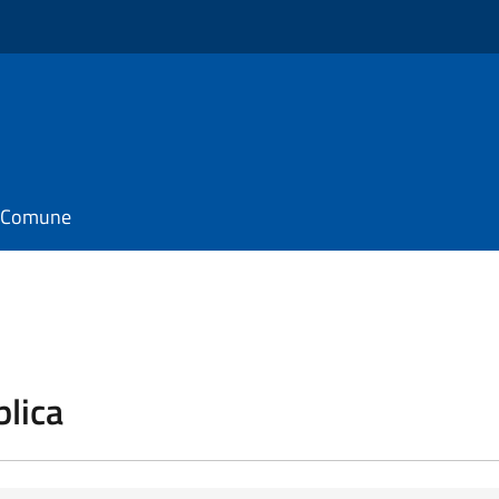
il Comune
blica