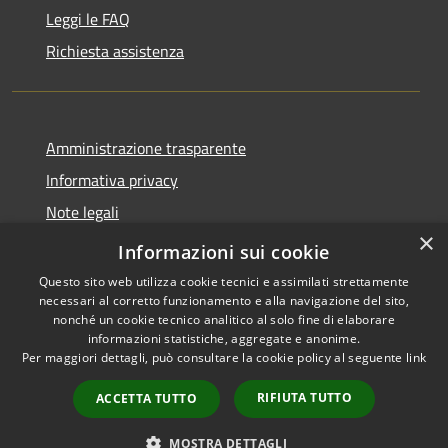
Leggi le FAQ
Richiesta assistenza
Amministrazione trasparente
Informativa privacy
Note legali
×
Dichiarazione di accessibilità
Informazioni sui cookie
Questo sito web utilizza cookie tecnici e assimilati strettamente
necessari al corretto funzionamento e alla navigazione del sito,
nonché un cookie tecnico analitico al solo fine di elaborare
informazioni statistiche, aggregate e anonime.
RSS
Copyright © 2026 • Comune di
Per maggiori dettagli, può consultare la cookie policy al seguente
link
Accessibilità
Offida • Powered by
Privacy
Municipium
Accesso
•
RIFIUTA TUTTO
ACCETTA TUTTO
Cookie
redazione
Mappa del sito
MOSTRA DETTAGLI