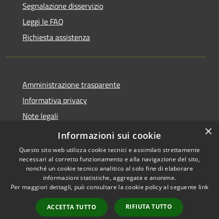
Segnalazione disservizio
Leggi le FAQ
Richiesta assistenza
Amministrazione trasparente
Informativa privacy
Note legali
×
Dichiarazione di accessibilità
Informazioni sui cookie
Questo sito web utilizza cookie tecnici e assimilati strettamente
necessari al corretto funzionamento e alla navigazione del sito,
nonché un cookie tecnico analitico al solo fine di elaborare
informazioni statistiche, aggregate e anonime.
RSS
Copyright © 2026 • Comune di
Per maggiori dettagli, può consultare la cookie policy al seguente
link
Accessibilità
Offida • Powered by
Privacy
Municipium
Accesso
•
RIFIUTA TUTTO
ACCETTA TUTTO
Cookie
redazione