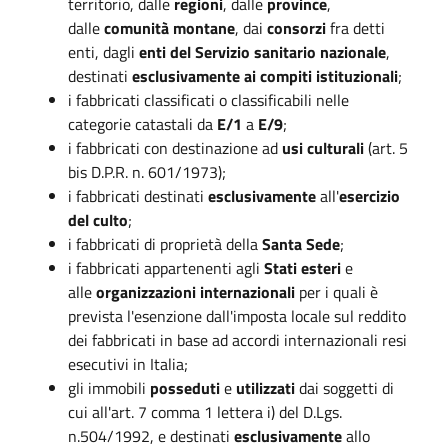
territorio, dalle
regioni
, dalle
province
,
dalle
comunità montane
, dai
consorzi
fra detti
enti, dagli
enti del Servizio sanitario nazionale
,
destinati
esclusivamente ai compiti istituzionali
;
i fabbricati classificati o classificabili nelle
categorie catastali da
E/1
a
E/9
;
i fabbricati con destinazione ad
usi culturali
(art. 5
bis D.P.R. n. 601/1973);
i fabbricati destinati
esclusivamente
all'
esercizio
del culto
;
i fabbricati di proprietà della
Santa Sede
;
i fabbricati appartenenti agli
Stati esteri
e
alle
organizzazioni internazionali
per i quali è
prevista l'esenzione dall'imposta locale sul reddito
dei fabbricati in base ad accordi internazionali resi
esecutivi in Italia;
gli immobili
posseduti
e
utilizzati
dai soggetti di
cui all'art. 7 comma 1 lettera i) del D.Lgs.
n.504/1992, e destinati
esclusivamente
allo