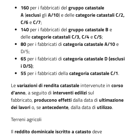
160
per i fabbricati del
gruppo catastale
A
(
esclusi
gli
A/10
) e delle
categorie catastali
C/2,
C/6
e
C/7
;
140
per i fabbricati del
gruppo catastale B
e
delle
categorie catastali C/3, C/4
e
C/5
;
80
per i fabbricati di
categoria catastale A/10
e
D/5;
65
per i fabbricati di
categoria catastale D (esclusi
i D/5)
;
55
per i fabbricati della
categoria catastale C/1
.
Le
variazioni di rendita catastale
intervenute in
corso
d'anno
, a seguito di
interventi edilizi
sul
fabbricato,
producono effetti
dalla data di
ultimazione
dei lavori
o, se
antecedente
, dalla data di
utilizzo
.
Terreni agricoli
Il
reddito dominicale iscritto a catasto
deve