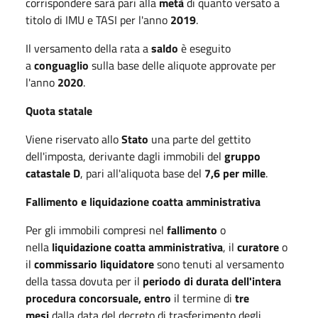
corrispondere sarà pari alla
metà
di quanto versato a
titolo di IMU e TASI per l'anno
2019
.
Il versamento della rata a
saldo
è eseguito
a
conguaglio
sulla base delle aliquote approvate per
l'anno
2020
.
Quota statale
Viene riservato allo
Stato
una parte del gettito
dell'imposta, derivante dagli immobili del
gruppo
catastale D
, pari all'aliquota base del
7,6 per mille
.
Fallimento e liquidazione coatta amministrativa
Per gli immobili compresi nel
fallimento
o
nella
liquidazione coatta amministrativa
, il
curatore
o
il
commissario liquidatore
sono tenuti al versamento
della tassa dovuta per il
periodo di durata dell'intera
procedura concorsuale, entro
il termine di
tre
mesi
dalla data del decreto di trasferimento degli