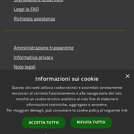
Leggi le FAQ
Richiesta assistenza
Amministrazione trasparente
Informativa privacy
Note legali
×
Dichiarazione di accessibilità
Informazioni sui cookie
Questo sito web utilizza cookie tecnici e assimilati strettamente
necessari al corretto funzionamento e alla navigazione del sito,
nonché un cookie tecnico analitico al solo fine di elaborare
informazioni statistiche, aggregate e anonime.
RSS
Copyright © 2026 • Comune di
Per maggiori dettagli, può consultare la cookie policy al seguente
link
Accessibilità
Offida • Powered by
Privacy
Municipium
Accesso
•
RIFIUTA TUTTO
ACCETTA TUTTO
Cookie
redazione