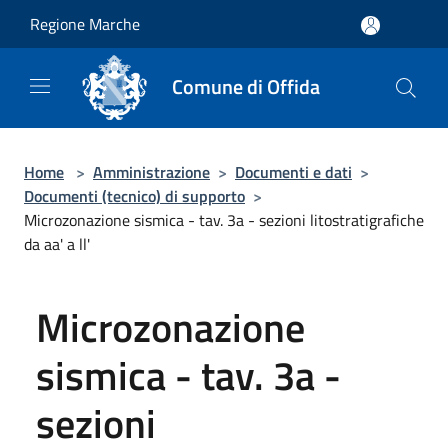
Salta al contenuto principale
Regione Marche
Comune di Offida
Home
>
Amministrazione
>
Documenti e dati
>
Documenti (tecnico) di supporto
>
Microzonazione sismica - tav. 3a - sezioni litostratigrafiche
da aa' a ll'
Microzonazione
sismica - tav. 3a -
sezioni