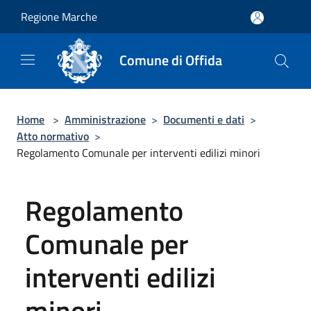
Salta al contenuto principale
Regione Marche
Comune di Offida
Home
>
Amministrazione
>
Documenti e dati
>
Atto normativo
>
Regolamento Comunale per interventi edilizi minori
Regolamento
Comunale per
interventi edilizi
minori