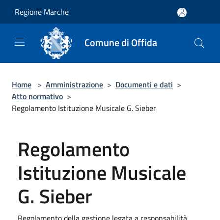
Salta al contenuto principale
Regione Marche
Comune di Offida
Home
>
Amministrazione
>
Documenti e dati
>
Atto normativo
>
Regolamento Istituzione Musicale G. Sieber
Regolamento
Istituzione Musicale
G. Sieber
Regolamento della gestione legata a responsabilità