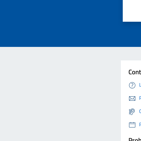
Cont
Prob