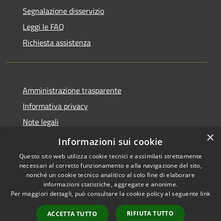
Segnalazione disservizio
Leggi le FAQ
Richiesta assistenza
Amministrazione trasparente
Informativa privacy
Note legali
×
Dichiarazione di accessibilità
Informazioni sui cookie
Questo sito web utilizza cookie tecnici e assimilati strettamente
necessari al corretto funzionamento e alla navigazione del sito,
nonché un cookie tecnico analitico al solo fine di elaborare
informazioni statistiche, aggregate e anonime.
RSS
Copyright © 2026 • Comune di
Per maggiori dettagli, può consultare la cookie policy al seguente
link
Accessibilità
Offida • Powered by
Privacy
Municipium
Accesso
•
RIFIUTA TUTTO
ACCETTA TUTTO