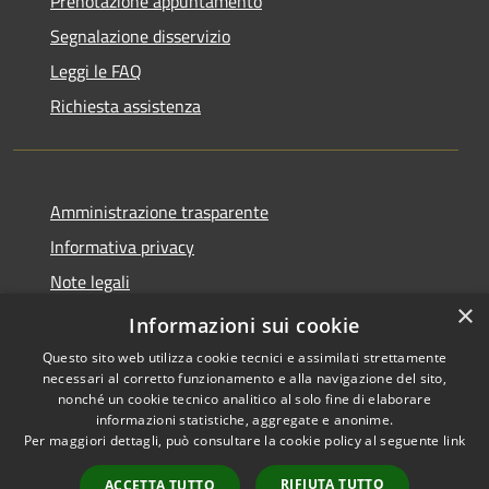
Prenotazione appuntamento
Segnalazione disservizio
Leggi le FAQ
Richiesta assistenza
Amministrazione trasparente
Informativa privacy
Note legali
×
Dichiarazione di accessibilità
Informazioni sui cookie
Questo sito web utilizza cookie tecnici e assimilati strettamente
necessari al corretto funzionamento e alla navigazione del sito,
nonché un cookie tecnico analitico al solo fine di elaborare
informazioni statistiche, aggregate e anonime.
RSS
Copyright © 2026 • Comune di
Per maggiori dettagli, può consultare la cookie policy al seguente
link
Accessibilità
Offida • Powered by
Privacy
Municipium
Accesso
•
RIFIUTA TUTTO
ACCETTA TUTTO