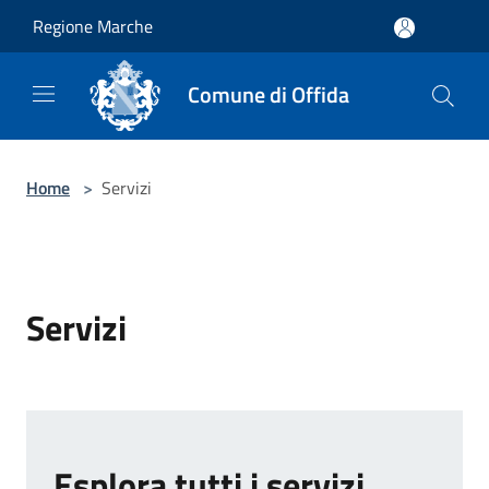
Salta al contenuto principale
Regione Marche
Comune di Offida
Home
>
Servizi
Servizi
Esplora tutti i servizi