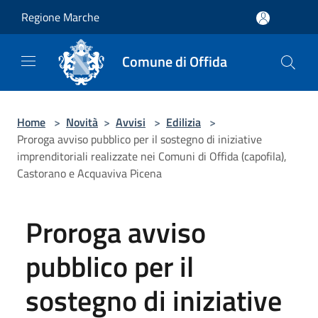
Salta al contenuto principale
Regione Marche
Comune di Offida
Home
>
Novità
>
Avvisi
>
Edilizia
>
Proroga avviso pubblico per il sostegno di iniziative
imprenditoriali realizzate nei Comuni di Offida (capofila),
Castorano e Acquaviva Picena
Proroga avviso
pubblico per il
sostegno di iniziative