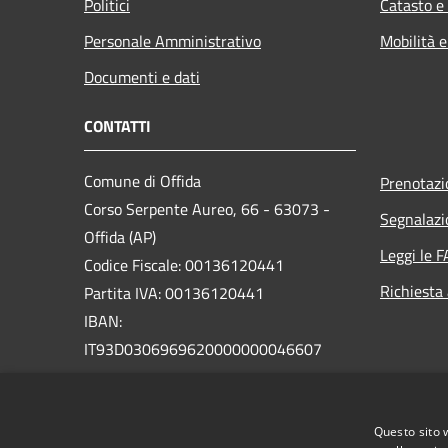
Politici
Catasto e
Personale Amministrativo
Mobilità e
Documenti e dati
CONTATTI
Comune di Offida
Prenotaz
Corso Serpente Aureo, 66 - 63073 -
Segnalazi
Offida (AP)
Leggi le 
Codice Fiscale: 00136120441
Richiesta
Partita IVA: 00136120441
IBAN:
IT93D0306969620000000046607
PEC:
protocollo@pec.comune.offida.ap.it
Questo sito 