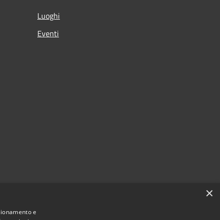
Luoghi
Eventi
×
nzionamento e