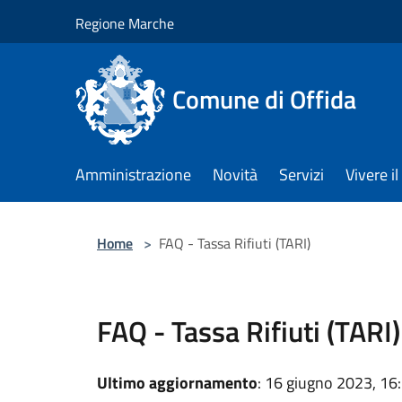
Salta al contenuto principale
Regione Marche
Comune di Offida
Amministrazione
Novità
Servizi
Vivere 
Home
>
FAQ - Tassa Rifiuti (TARI)
FAQ - Tassa Rifiuti (TARI)
Ultimo aggiornamento
: 16 giugno 2023, 16