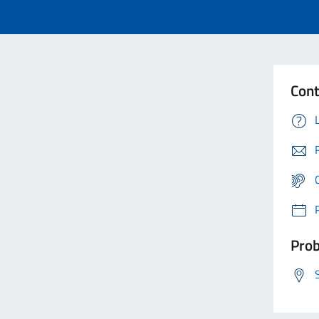
Cont
Prob