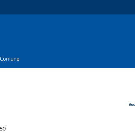
il Comune
Ved
:50