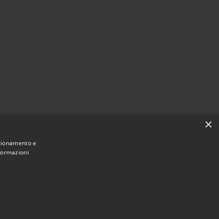
×
nzionamento e
nformazioni
Municipium
Accesso redazione
di Offida • Powered by
•