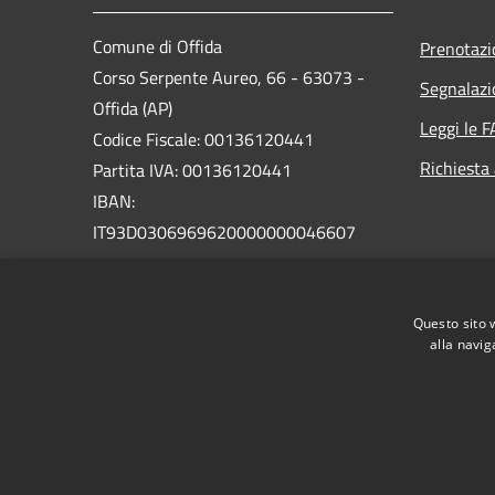
Comune di Offida
Prenotaz
Corso Serpente Aureo, 66 - 63073 -
Segnalazi
Offida (AP)
Leggi le 
Codice Fiscale: 00136120441
Richiesta
Partita IVA: 00136120441
IBAN:
IT93D0306969620000000046607
PEC:
protocollo@pec.comune.offida.ap.it
Questo sito 
Centralino Unico: +39 0736 88871
alla navig
RSS
Accessibilità
Privacy
Cookie
Mappa de