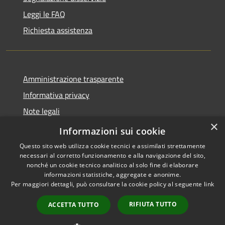
Leggi le FAQ
Richiesta assistenza
Amministrazione trasparente
Informativa privacy
Note legali
×
Dichiarazione di accessibilità
Informazioni sui cookie
Questo sito web utilizza cookie tecnici e assimilati strettamente
necessari al corretto funzionamento e alla navigazione del sito,
nonché un cookie tecnico analitico al solo fine di elaborare
informazioni statistiche, aggregate e anonime.
RSS
Copyright © 2026 • Comune di
Per maggiori dettagli, può consultare la cookie policy al seguente
link
Accessibilità
Offida • Powered by
Privacy
Municipium
Accesso
•
RIFIUTA TUTTO
ACCETTA TUTTO
Cookie
redazione