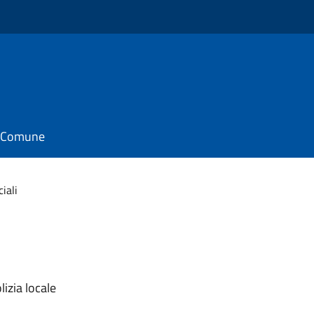
il Comune
ciali
lizia locale