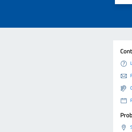
Cont
Prob