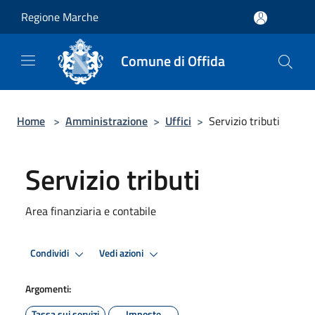
Salta al contenuto principale
Regione Marche
Comune di Offida
Home
>
Amministrazione
>
Uffici
>
Servizio tributi
Servizio tributi
Area finanziaria e contabile
Condividi
Vedi azioni
Argomenti:
Tassa sui servizi
Imposte