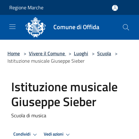
Salta al contenuto principale
Regione Marche
Comune di Offida
Home
>
Vivere il Comune
>
Luoghi
>
Scuola
>
Istituzione musicale Giuseppe Sieber
Istituzione musicale
Giuseppe Sieber
Scuola di musica
Condividi
Vedi azioni