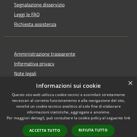
Segnalazione disservizio
Leggi le FAQ
Richiesta assistenza
Amministrazione trasparente
Informativa privacy
Note legali
×
Dichiarazione di accessibilità
Informazioni sui cookie
Questo sito web utilizza cookie tecnici e assimilati strettamente
necessari al corretto funzionamento e alla navigazione del sito,
nonché un cookie tecnico analitico al solo fine di elaborare
informazioni statistiche, aggregate e anonime.
RSS
Copyright © 2026 • Comune di
Per maggiori dettagli, può consultare la cookie policy al seguente
link
Accessibilità
Offida • Powered by
Privacy
Municipium
Accesso
•
RIFIUTA TUTTO
ACCETTA TUTTO
Cookie
redazione