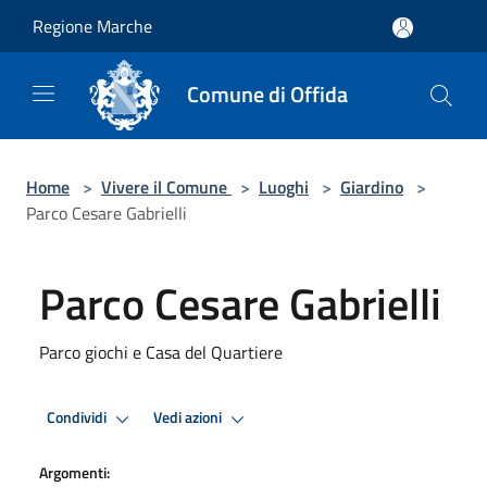
Salta al contenuto principale
Regione Marche
Comune di Offida
Home
>
Vivere il Comune
>
Luoghi
>
Giardino
>
Parco Cesare Gabrielli
Parco Cesare Gabrielli
Parco giochi e Casa del Quartiere
Condividi
Vedi azioni
Argomenti: