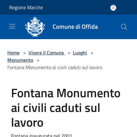
Salta al contenuto principale
Regione Marche
Comune di Offida
Home
>
Vivere il Comune
>
Luoghi
>
Monumento
>
Fontana Monumento ai civili caduti sul lavoro
Fontana Monumento
ai civili caduti sul
lavoro
Fontana inaugurata nel 2001