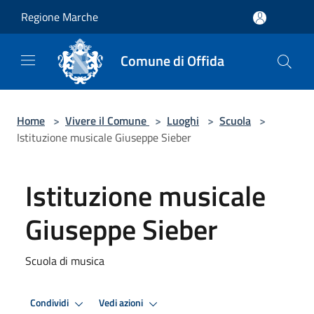
Salta al contenuto principale
Regione Marche
Comune di Offida
Home
>
Vivere il Comune
>
Luoghi
>
Scuola
>
Istituzione musicale Giuseppe Sieber
Istituzione musicale
Giuseppe Sieber
Scuola di musica
Condividi
Vedi azioni