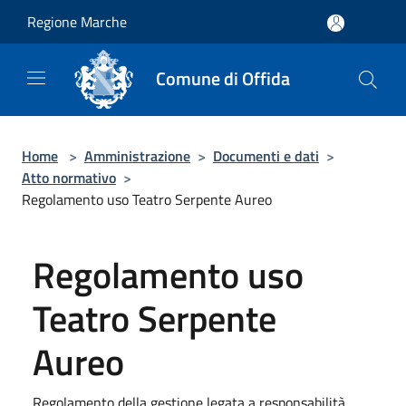
Salta al contenuto principale
Regione Marche
Comune di Offida
Home
>
Amministrazione
>
Documenti e dati
>
Atto normativo
>
Regolamento uso Teatro Serpente Aureo
Regolamento uso
Teatro Serpente
Aureo
Regolamento della gestione legata a responsabilità