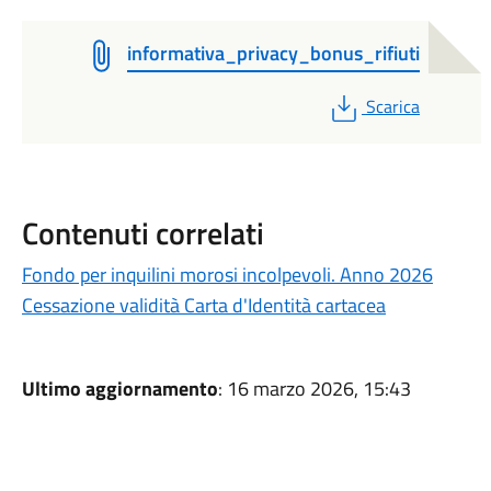
informativa_privacy_bonus_rifiuti
PDF
Scarica
Contenuti correlati
Fondo per inquilini morosi incolpevoli. Anno 2026
Cessazione validità Carta d'Identità cartacea
Ultimo aggiornamento
: 16 marzo 2026, 15:43