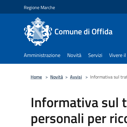
Salta al contenuto principale
Regione Marche
Comune di Offida
Amministrazione
Novità
Servizi
Vivere 
Home
>
Novità
>
Avvisi
>
Informativa sul tra
Informativa sul 
personali per ri