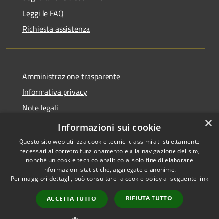
Leggi le FAQ
Richiesta assistenza
Amministrazione trasparente
Informativa privacy
Note legali
×
Dichiarazione di accessibilità
Informazioni sui cookie
Questo sito web utilizza cookie tecnici e assimilati strettamente
necessari al corretto funzionamento e alla navigazione del sito,
nonché un cookie tecnico analitico al solo fine di elaborare
informazioni statistiche, aggregate e anonime.
RSS
Copyright © 2026 • Comune di
Per maggiori dettagli, può consultare la cookie policy al seguente
link
Accessibilità
Offida • Powered by
Privacy
Municipium
Accesso
•
RIFIUTA TUTTO
ACCETTA TUTTO
Cookie
redazione