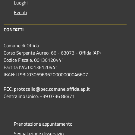
Luoghi
Eventi
CONTATTI
Comune di Offida
Corso Serpente Aureo, 66 - 63073 - Offida (AP)
Codice Fiscale: 00136120441
Partita IVA: 00136120441
IBAN: IT93D0306969620000000046607
PEC:
protocollo@pec.comune.offida.ap.it
Centralino Unico: +39 0736 88871
Prenotazione appuntamento
Segnalazione disservizio