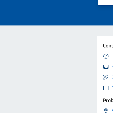
Cont
Prob